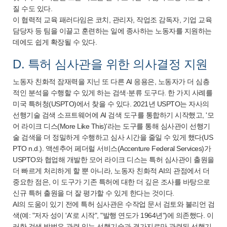
질 수도 있다.
이 협력적 교육 패러다임은 코치, 관리자, 작업조 감독자, 기업 교육
담당자 등 팀을 이끌고 훈련하는 일에 종사하는 노동자를 지원하는
데에도 쉽게 확장될 수 있다.
D. 특허 심사관을 위한 의사결정 지원
노동자 친화적 잠재력을 지닌 또 다른 AI 응용은, 노동자가 더 심층
적인 분석을 수행할 수 있게 하는 검색·분류 도구다. 한 가지 사례를
미국 특허청(USPTO)에서 찾을 수 있다. 2021년 USPTO는 자사의
선행기술 검색 소프트웨어에 AI 검색 도구를 통합하기 시작했고, '모
어 라이크 디스(More Like This)'라는 도구를 통해 심사관이 선행기
술 검색을 더 정밀하게 수행하고 심사 시간을 줄일 수 있게 했다(US
PTO n.d.). 액센추어 페더럴 서비스(Accenture Federal Services)가
USPTO와 협업해 개발한 모어 라이크 디스는 특허 심사관이 출원을
더 빠르게 처리하게 할 뿐 아니라, 노동자 친화적 AI의 관점에서 더
중요한 점은, 이 도구가 기존 특허에 대한 더 깊은 조사를 바탕으로
신규 특허 출원을 더 잘 평가할 수 있게 한다는 것이다.
AI의 도움이 있기 전에 특허 심사관은 수작업 문서 검토와 불리언 검
색(예: "저자 성이 'A'로 시작", "발행 연도가 1964년")에 의존했다. 이
러한 검색 방법은 관련 있는 선행기술과 곁가지로만 관련된 선행기