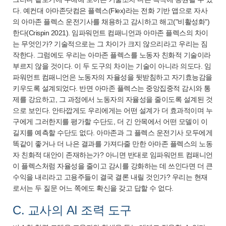
다. 예컨대 아마존닷컴은 플렉스(Flex)라는 전화 기반 앱으로 자사
의 아마존 플렉스 운전기사를 채용하고 감시하고 해고("비활성화")
한다(Crispin 2021). 임파워먼트 컴패니언과 아마존 플렉스의 차이
는 무엇인가? 기술적으로는 그 차이가 크지 않으리라고 우리는 짐
작한다. 그럼에도 우리는 아마존 플렉스를 노동자 친화적 기술이라
부르지 않을 것이다. 이 두 도구의 차이는 기술이 아니라 의도다. 임
파워먼트 컴패니언은 노동자의 자율성을 뒷받침하고 자기효능감을
키우도록 설계되었다. 반면 아마존 플렉스는 중앙집중적 감시와 통
제를 강요하고, 그 과정에서 노동자의 자율성을 줄이도록 설계된 것
으로 보인다. 안타깝게도 우리에게는 어떤 설계가 더 효과적이며 누
구에게 그러한지를 평가할 수단도, 더 긴 안목에서 어떤 모델이 이
길지를 예측할 수단도 없다. 아마존과 그 플렉스 운전기사 모두에게
똑같이 좋거나 더 나은 결과를 가져다줄 만한 아마존 플렉스의 노동
자 친화적 대안이 존재하는가? 아니면 반대로 임파워먼트 컴패니언
이 플렉스처럼 자율성을 줄이고 감시를 강화하는 데 쓰인다면 더 큰
수익을 내리라고 고용주들이 결국 결론 내릴 것인가? 우리는 현재
로서는 두 질문 어느 쪽에도 확신을 갖고 답할 수 없다.
C. 교사의 AI 조력 도구