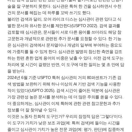
술을 잘 구분하지 못한다. 심사관은 특허 한 건을 심사하면서 수천
건의 문서를 헤집는 데 하루를 꼬박 쓰기도 했다.
불리언 검색과 달리, 모어 라이크 디스는 심사관이 관련 있다고 식
별한 문서와 유사한 문서를 제안한다(USPTO 2022). 검색 결과를
검토할 때 심사관은, 문서들이 서로 다른 용어를 쓰더라도 해당 참
고문헌과 개념적으로 관련된 추가 문서를 요청할 수 있다. 한 기능
은 심사관이 검색에서 문자열이나 개념의 일부에 부여하는 중요도
에 가중치를 둘 수 있게 한다. 심사관은 발명의 참신한 측면을 강조
하는 한편 흔한 업계 용어의 비중은 낮출 수 있다. 이전 검색 도구는
처리에 몇 시간이 걸렸던 반면, 이 도구에 대한 질의는 몇 초 만에 답
을 받는다.
2024년 6월 기준 USPTO 특허 심사관의 거의 80퍼센트가 기존 검
색 방법을 보완하기 위해 하나 이상의 AI 기반 검색 기능을 사용한
적이 있었다(USPTO 2025). 검색 시간이 줄어든 덕분에 심사관은
가장 관련성 높은 문서를 분석하는 데 더 많은 주의를 쏟을 수 있다.
더 중요하게는, 심사관이 이제 특허에 관한 관련 참고문헌과 추가
정보를 더 잘 찾아낼 수 있다.
이것은 노동자 친화적 도구인가? 우리의 잠정적 답은 '그렇다'이다.
이 도구가 가치가 낮은 보조 과업(예: 특허 검색)에 들이는 시간을
줄이고 심사관이 가치가 높은 전문 과업(예: 평가, 판단)에 집중하게