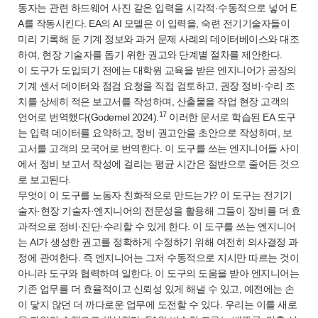
동자는 관련 하드웨어 사진 같은 입력을 시각적·수동적으로 넣어 E
A를 작동시킨다. EA의 AI 모델은 이 입력을, 숙련 전기기술자들이
미리 기록해 둔 기계 정보와 과거 문제 사례의 데이터베이스와 대조
하여, 현장 기술자를 돕기 위한 권고와 단계별 절차를 제안한다.
이 도구가 도입되기 전에는 대학원 교육을 받은 엔지니어가 공장의
기계 센서 데이터와 점검 요청을 직접 검토하고, 권장 정비·수리 조
치를 상세히 적은 보고서를 작성하며, 산출물을 작업 현장 고객의
17
언어로 번역했다(Godemel 2024).
이러한 문서로 학습된 EA 도구
는 입력 데이터를 요약하고, 정비 권고안을 초안으로 작성하며, 보
고서를 고객의 모국어로 번역한다. 이 도구를 쓰는 엔지니어들 사이
에서 정비 보고서 작성에 걸리는 평균 시간은 절반으로 줄어든 것으
로 보고된다.
무엇이 이 도구를 노동자 친화적으로 만드는가? 이 도구는 전기기
술자·현장 기술자·엔지니어의 전문성을 활용해 그들이 장비를 더 효
과적으로 정비·진단·수리할 수 있게 한다. 이 도구를 쓰는 엔지니어
는 AI가 생성한 권고를 정확하게 수정하기 위해 여전히 의사결정 과
정에 관여한다. 즉 엔지니어는 그저 수동적으로 지시만 따르는 것이
아니라 도구와 협력하며 일한다. 이 도구의 도움을 받아 엔지니어는
기존 업무를 더 효율적이고 신뢰성 있게 해낼 수 있고, 예전에는 손
이 닿지 않던 더 까다로운 업무에 도전할 수 있다. 우리는 이를 새로