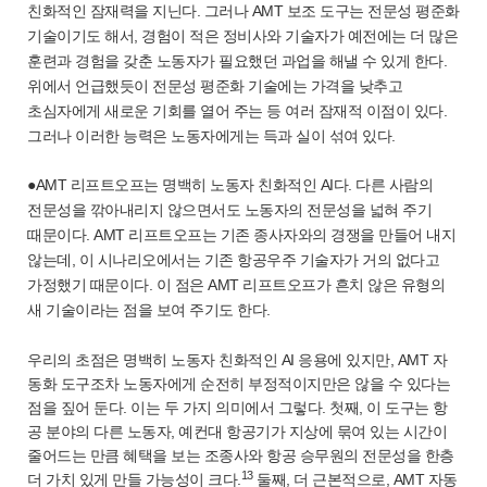
친화적인 잠재력을 지닌다. 그러나 AMT 보조 도구는 전문성 평준화
기술이기도 해서, 경험이 적은 정비사와 기술자가 예전에는 더 많은
훈련과 경험을 갖춘 노동자가 필요했던 과업을 해낼 수 있게 한다.
위에서 언급했듯이 전문성 평준화 기술에는 가격을 낮추고
초심자에게 새로운 기회를 열어 주는 등 여러 잠재적 이점이 있다.
그러나 이러한 능력은 노동자에게는 득과 실이 섞여 있다.
●AMT 리프트오프는 명백히 노동자 친화적인 AI다. 다른 사람의
전문성을 깎아내리지 않으면서도 노동자의 전문성을 넓혀 주기
때문이다. AMT 리프트오프는 기존 종사자와의 경쟁을 만들어 내지
않는데, 이 시나리오에서는 기존 항공우주 기술자가 거의 없다고
가정했기 때문이다. 이 점은 AMT 리프트오프가 흔치 않은 유형의
새 기술이라는 점을 보여 주기도 한다.
우리의 초점은 명백히 노동자 친화적인 AI 응용에 있지만, AMT 자
동화 도구조차 노동자에게 순전히 부정적이지만은 않을 수 있다는
점을 짚어 둔다. 이는 두 가지 의미에서 그렇다. 첫째, 이 도구는 항
공 분야의 다른 노동자, 예컨대 항공기가 지상에 묶여 있는 시간이
줄어드는 만큼 혜택을 보는 조종사와 항공 승무원의 전문성을 한층
13
더 가치 있게 만들 가능성이 크다.
둘째, 더 근본적으로, AMT 자동