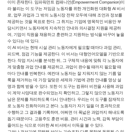
이미 존재한다. 임파워먼트 컴패니언(Empowerment Companion)이
라 불리는 이 도구는 저임금 노동자를 위한 개인화된 대화형 AI 비서
로, 업무 과업과 그 밖의 노동시장 전략 모두에 대해 조언과 정보를
제공하는 것을 목표로 한다. 그 취지는 기업에 명목적인 비용만 부
담시키면서 노동자에게 지속적인 안내와 의사결정 지원을 제공하
여, 기업이 직원을 채용하고 훈련하고 지원하는 방식을 바꾸어 놓을
수 있다는 데 있다.
이 AI 비서는 현재 시설 관리 노동자에게 필요할 때마다 과업 관리,
피드백, 점검 기능을 제공한다. 이 비서는 대형언어모델을 기반으로
한다. 작업 지시서를 분석한 뒤, 그 구체적 내용에 맞춰 각 노동자에
게 맞춤형 과업 안내를 제공하고, 과업이 완수될 때까지 필요할 때
마다 안내를 반복한다. 예컨대 노동자는 잘 지워지지 않는 기름 얼
룩을 제거하는 데 가장 알맞은 세제와 기법에 관한 안내를 영상 설
명과 함께 받을 수 있다. 또한 이 도구는 컴퓨터 비전을 사용해 과업
이 계약 사양대로 완수되었는지 확인하고, 그렇지 않으면 노동자가
남은 문제를 처리하도록 다시 안내한다. 우리는 이 도구를 잠재적으
로 노동자 친화적이라고 본다. 노동자가 자기 일을 더 효과적으로
수행하고 그 결과를 기록하며, 어쩌면 더 폭넓은 과업까지 해내도록
돕기 때문이다. 고용주도 훈련 비용, 관리 시간과 노력, 감독 부담이
줄어드는 식으로 이러한 AI 비서에서 이득을 볼 수 있다.
그러나 겉보기에 무해해 보이는 기술조차 다른 목적에 동원될 수 있