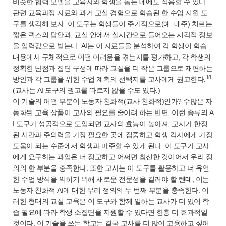
비슷한 협력 모델을 교육자와 학생을 돕는 데에도 적용할 수 있다.
관련 교육과정 자료와 과거 교실 경험으로 학습된 한 수업 지원 도
구를 생각해 보자. 이 도구는 학생들이 주기적으로(예: 매주) 치르는
짧은 퀴즈의 답안과, 교실 안에서 실시간으로 들어오는 시각적 정보
을 입력값으로 받는다. AI는 이 자료들을 분석하여 각 학생이 학습
내용에서 구체적으로 어떤 어려움을 겪는지를 평가하고, 각 학생의
정확한 난점과 집단 구성에 따라 교실을 더 작은 그룹으로 재편하는
18
방안과 각 그룹을 위한 수업 계획의 선택지를 교사에게 권고한다.
(교사는 AI 도구의 권고를 따르지 않을 수도 있다.)
이 기술의 어떤 부분이 노동자 친화적(교사 친화적)인가? 수많은 자
동화된 교육 상품이 교사의 필요를 줄이려 하는 반면, 이런 종류의 A
I 도구가 성공적으로 도입되면 교사의 효능이 높아져, 교사가 한정
된 시간과 주의력을 가장 필요한 곳에 집중하고 학생 각자에게 가장
도움이 되는 수준에서 학생과 마주할 수 있게 된다. 이 도구가 교사
에게 요구하는 과업은 더 정교하고 어쩌면 참신한 것이어서 우리 정
의의 한 부분을 충족한다. 또한 교사는 이 도구를 활용하고 더 유연
한 수업 방식을 익히기 위해 새로운 전문성을 길러야 할 텐데, 이는
노동자 친화적 AI에 대한 우리 정의의 두 번째 부분을 충족한다. 이
러한 형태의 교실 교육은 이 도구와 함께 일하는 교사가 더 있어 학
습 필요에 따라 학생 소집단을 지원할 수 있다면 한층 더 효과적일
것이다. 이 기술을 쓰는 학교는 결국 교사를 더 많이 고용하고 싶어