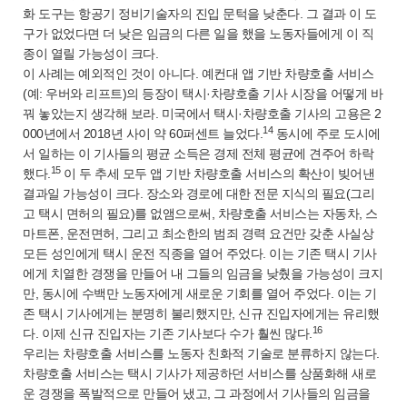
화 도구는 항공기 정비기술자의 진입 문턱을 낮춘다. 그 결과 이 도
구가 없었다면 더 낮은 임금의 다른 일을 했을 노동자들에게 이 직
종이 열릴 가능성이 크다.
이 사례는 예외적인 것이 아니다. 예컨대 앱 기반 차량호출 서비스
(예: 우버와 리프트)의 등장이 택시·차량호출 기사 시장을 어떻게 바
꿔 놓았는지 생각해 보라. 미국에서 택시·차량호출 기사의 고용은 2
14
000년에서 2018년 사이 약 60퍼센트 늘었다.
동시에 주로 도시에
서 일하는 이 기사들의 평균 소득은 경제 전체 평균에 견주어 하락
15
했다.
이 두 추세 모두 앱 기반 차량호출 서비스의 확산이 빚어낸
결과일 가능성이 크다. 장소와 경로에 대한 전문 지식의 필요(그리
고 택시 면허의 필요)를 없앰으로써, 차량호출 서비스는 자동차, 스
마트폰, 운전면허, 그리고 최소한의 범죄 경력 요건만 갖춘 사실상
모든 성인에게 택시 운전 직종을 열어 주었다. 이는 기존 택시 기사
에게 치열한 경쟁을 만들어 내 그들의 임금을 낮췄을 가능성이 크지
만, 동시에 수백만 노동자에게 새로운 기회를 열어 주었다. 이는 기
존 택시 기사에게는 분명히 불리했지만, 신규 진입자에게는 유리했
16
다. 이제 신규 진입자는 기존 기사보다 수가 훨씬 많다.
우리는 차량호출 서비스를 노동자 친화적 기술로 분류하지 않는다.
차량호출 서비스는 택시 기사가 제공하던 서비스를 상품화해 새로
운 경쟁을 폭발적으로 만들어 냈고, 그 과정에서 기사들의 임금을