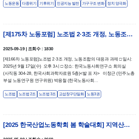
노동운동
다중위기
기후위기
인공지능 발전
가구구조 변화
정치 양극화
[제175차 노동포럼] 노조법 2·3조 개정, 노동조합의 대응과 과제
2025-09-19 | 조회수 : 1830
[제166차 노동포럼]노조법 2·3조 개정, 노동조합의 대응과 과제 □ 일시:
2025년 9월 17일(수) 오후 3시 □ 장소: 한국노동사회연구소 회의실
(사직동 304-28, 한국사회과학자료원 5층)<발 표 자> 이창근 (민주노총
부설 노동연구원 연구위원) 박용철 (한국노동사회…
노조법
노조법 2조
노조법 3조
교섭창구단일화
노동3권
[2025 한국산업노동학회 봄 학술대회] 지역산업노동 복합위기의 실태와 정책대안