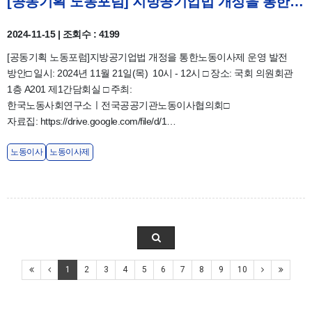
[공동기획 노동포럼] 지방공기업법 개정을 통한 노동이사제 운영 발전 방안 & 자료집
2024-11-15 | 조회수 : 4199
[공동기획 노동포럼]지방공기업법 개정을 통한노동이사제 운영 발전
방안□ 일시: 2024년 11월 21일(목) 10시 - 12시 □ 장소: 국회 의원회관
1층 A201 제1간담회실 □ 주최:
한국노동사회연구소ㅣ전국공공기관노동이사협의회□
자료집: https://drive.google.com/file/d/1…
노동이사
노동이사제
1
2
3
4
5
6
7
8
9
10