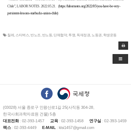
Chile”, LABOR NOTES. 2022.05.21. (
https://labornotes.org/2022/05/you-have-be-very-
persistent-lessons-starbucks-union-chile)
칠레
,
스타벅스
,
반노조
,
반노동
,
단체협약
,
투쟁
,
독재정권
,
노동권
,
학생운동
(03028) 서울 종로구 인왕산로1길 25(사직동 304-28,
한국사회과학자료원 건물) 5층
대표전화
: 02-393-1457
교육
: 02-393-1458
연구실
: 02-393-1459
팩스
: 02-393-4449
E-MAIL
: klsi1457@gmail.com