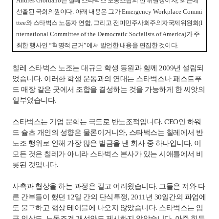
Andrés Giordano
는 칠레 스타벅스 노동조합의 전 위원장이자
,
최근에
선출된 국회의원이다
.
아래 내용은 그가
Emergency Workplace Commi
ttee
와 스타벅스 노동자 연합
,
그리고 전미민주사회주의자국제위원회
(I
nternational Committee of the Democratic Socialists of America)
가 주
최한 행사인
“
혁명적 근거
”
에서 발언한 내용을 편집한 것이다
.
칠레 스타벅스 노조는 대규모 학생 동원과 함께 2009년 설립되
었습니다. 이러한 학생 운동과의 연대는 스타벅스나 패스트푸
드 매장 같은 곳에서 조합을 결성하는 것을 가능하게 한 씨앗의
일부였습니다.
스타벅스는 기업 문화는 극도로 반노조적입니다. CEO인 하워
드 슐츠 개인의 성향은 물론이거니와, 스타벅스는 칠레에서 반
노조 행위로 인해 가장 많은 벌금을 낸 회사 중 하나입니다. 이
모든 것은 칠레가 아니라 스타벅스 본사가 있는 시애틀에서 비
롯된 것입니다.
사측과 협상을 하는 과정은 길고 어려웠습니다. 그들은 저와 다
른 간부들이 했던 12일 간의 단식투쟁, 2011년 30일간의 파업에
도 불구하고 협상 테이블에 나오지 않았습니다. 스타벅스는 임
금 인상도, 노동조건 개선안도 제시하지 않았습니다. 아주 힘든