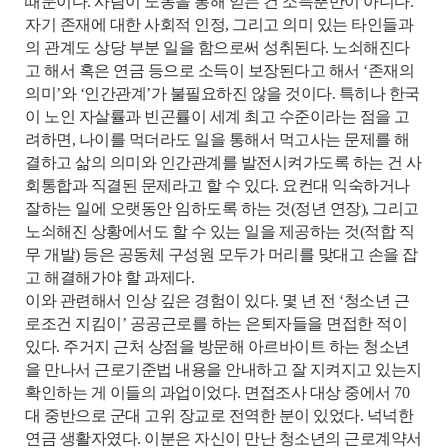
때문이다. 사람이 노동을 통해 얻는 건 소득뿐만이 아니다.
자기 존재에 대한 사회적 인정, 그리고 의미 있는 타인들과
의 관계도 상당 부분 일을 함으로써 성취된다. 노쇠해진다
고 해서 혹은 연금 등으로 소득이 보장된다고 해서 ‘존재의
의미’와 ‘인간관계’가 불필요하진 않을 것이다. 특히나 한국
이 노인 자살률과 빈곤률이 세계 최고 수준이라는 점을 고
려하면, 나이를 먹더라도 일을 통해서 먹고사는 문제를 해
결하고 삶의 의미와 인간관계를 발전시켜가도록 하는 건 사
회통합과 직결된 문제라고 할 수 있다. 요컨대 익숙하거나
잘하는 일에 오랫동안 임하도록 하는 것(정년 연장), 그리고
노쇠해진 상황에서도 할 수 있는 일을 제공하는 것(적합 직
무 개발) 등은 공동체 구성원 모두가 머리를 맞대고 손을 잡
고 해결해가야 할 과제다.
이와 관련해서 인상 깊은 경험이 있다. 몇 년 전 ‘청소년 근
로조건 지킴이’ 공공근로를 하는 은퇴자들을 면접한 적이
있다. 주거지 근처 상점을 방문해 아르바이트 하는 청소년
을 만나서 근로기준법 내용을 안내하고 잘 지켜지고 있는지
확인하는 게 이들의 과업이었다. 면접조사 대상 중에서 70
대 중반으로 군대 고위 장교로 전역한 분이 있었다. 넉넉한
연금 생활자였다. 이분은 자신이 만난 청소년의 근로계약서