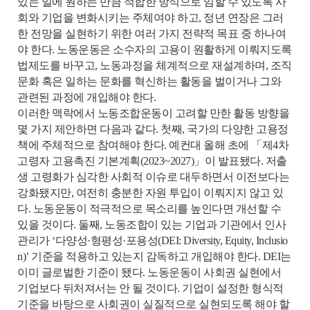
있는 일에 원하는 만큼 적합한 방식으로 임할 수 있도록 사
회와 기업을 변화시키는 주체여야 하고, 정년 연장은 그러
한 전망을 실현하기 위한 여러 가지 전략적 목표 중 하나여
야 한다. 노동운동은 소수자의 고용이 원활하게 이뤄지도록
법제도를 바꾸고, 노동과정을 체계적으로 재설계하며, 조직
문화 혹은 일하는 문화를 혁신하는 활동을 벌이거나 그와
관련된 과정에 개입해야 한다.
이러한 맥락에서 노동조합운동이 고려할 만한 활동 방향을
몇 가지 제안하면 다음과 같다. 첫째, 국가의 다양한 고용정
책에 주체적으로 참여해야 한다. 예컨대 올해 초에 「제4차
고령자 고용촉진 기본계획(2023~2027)」이 발표됐다. 저출
생 고령화가 심각한 사회적 이슈로 대두하면서 이전보다는
강화됐지만, 여전히 충분한 자원 투입이 이뤄지지 않고 있
다. 노동운동이 적극적으로 목소리를 높인다면 개선할 수
있을 것이다. 둘째, 노동조합이 있는 기업과 기관에서 인사
관리가 ‘다양성·형평성·포용성(DEI: Diversity, Equity, Inclusio
n)’ 기준을 적용하고 있는지 감독하고 개입해야 한다. DEI는
이미 글로벌한 기준이 됐다. 노동운동이 사회권 실현에서
기업보다 뒤처져서는 안 될 것이다. 기업이 설정한 형식적
기준을 바탕으로 사회권이 실질적으로 실현되도록 해야 할